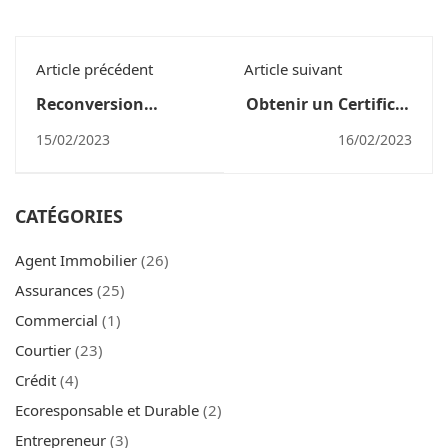
Article précédent
Article suivant
Reconversion
Obtenir un Certificat
Professionnelle en
Professionnel en
15/02/2023
16/02/2023
Gestionnaire de
Investissement
Patrimoine - Boostez
Socialement
votre Carrière !
Responsable -
CATÉGORIES
Qu'est-ce que c'est ?
Agent Immobilier
(26)
Assurances
(25)
Commercial
(1)
Courtier
(23)
Crédit
(4)
Ecoresponsable et Durable
(2)
Entrepreneur
(3)