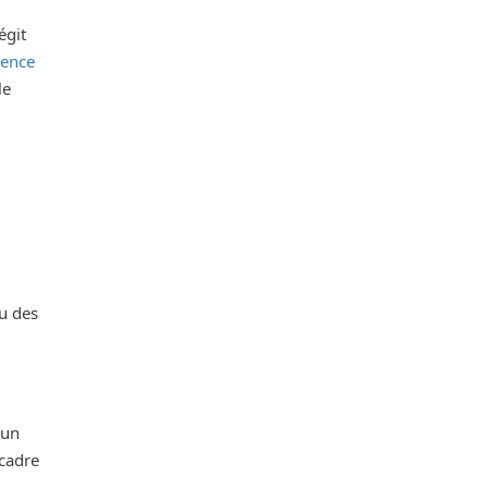
égit
rence
le
u des
 un
cadre