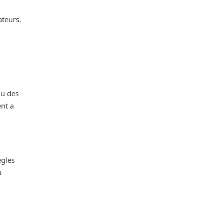
teurs.
du des
ent a
ègles
a