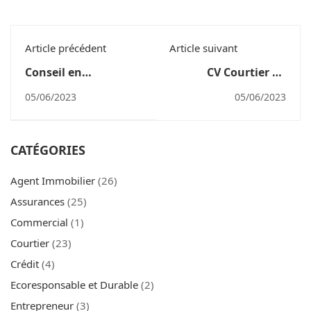
Article précédent
Article suivant
Conseil en
CV Courtier en
investissement
Assurance Débutant
05/06/2023
05/06/2023
financier (CIF) :
quelles sont les
conditions et
CATÉGORIES
précautions à
prendre ?
Agent Immobilier
(26)
Assurances
(25)
Commercial
(1)
Courtier
(23)
Crédit
(4)
Ecoresponsable et Durable
(2)
Entrepreneur
(3)