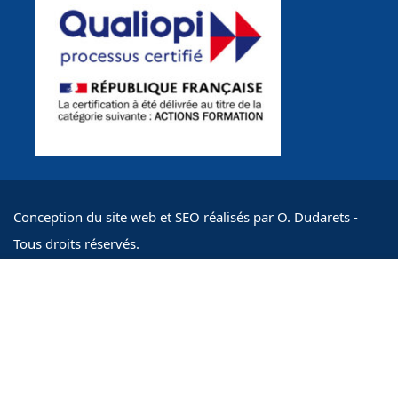
Conception du site web et SEO réalisés par O. Dudarets -
Tous droits réservés.
ACTIFormation : S.A. inscrite au RCS PARIS / SIRET
690.00€
CONTACT POUR DEMANDE
89337802600015 / NDA 11756295475
Mentions légales
Conditions Générales
Gestion des réclamations