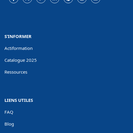
Facebook
Twitter
Google
LinkedIn
Pinterest
Instagram
Youtube
Plus
S’INFORMER
Actiformation
Catalogue 2025
Ressources
LIENS UTILES
FAQ
Blog